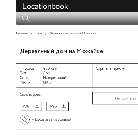
Locationbook
Главная
/
База
/
Деревянный дом на Можайке
Деревянный дом на Можайке
Площадь:
450 кв.м.
Скрыть галерею →
Тип:
Дом
Стиль:
Исторический
Место:
ЦАО
Скачать фото:
Отправить зап
PDF
JPEG
+ Добавить
в избранное