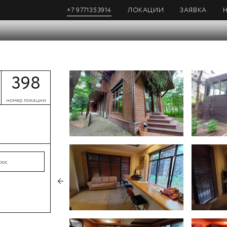
+7 9771353914
ЛОКАЦИИ
ЗАЯВКА
398
номер локации
рос
←