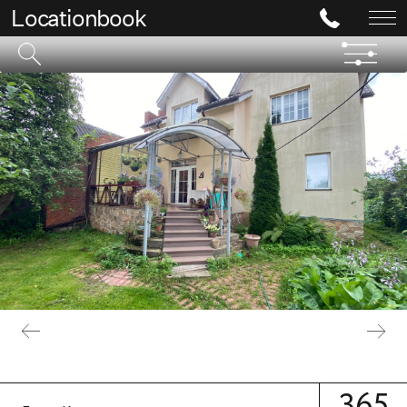
Locationbook
365