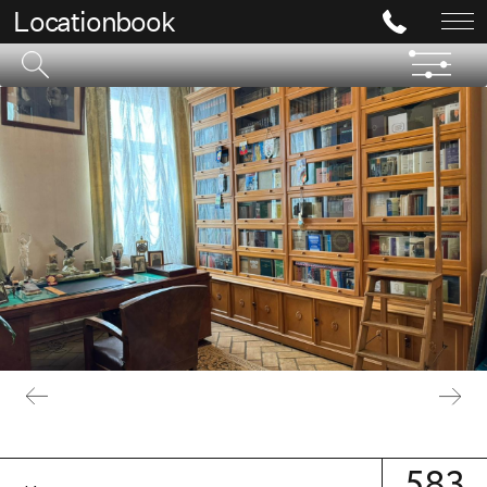
Locationbook
583