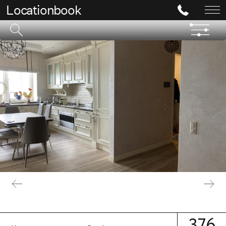
Locationbook
376