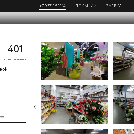
+7 9771353914
ЛОКАЦИИ
ЗАЯВКА
401
номер локации
дной
←
рос